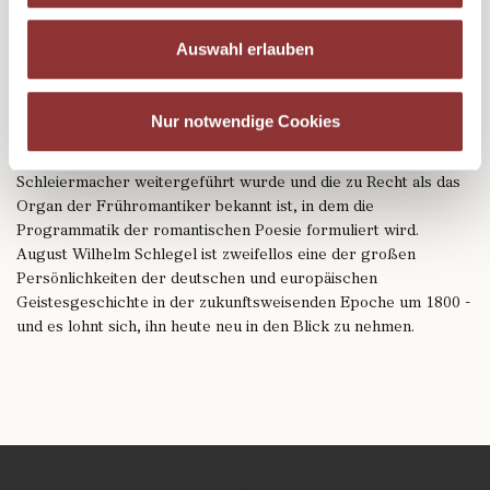
heute zu den berühmtesten Versen in deutscher Sprache:
Schlegels Shakespeare gilt nicht zufällig als "dritter deutscher
Auswahl erlauben
Klassiker". Der Übersetzer von "Hamlet", "Romeo und Julia"
und vielen weiteren Dramen des großen englischen Dichters
stand lange im Schatten seines jüngeren Bruders Friedrich, mit
Nur notwendige Cookies
dem er 1798 die Zeitschrift "Athenaeum" gründete, die als
'sympoetisches' Gemeinschaftswerk mit Novalis und
Schleiermacher weitergeführt wurde und die zu Recht als das
Organ der Frühromantiker bekannt ist, in dem die
Programmatik der romantischen Poesie formuliert wird.
August Wilhelm Schlegel ist zweifellos eine der großen
Persönlichkeiten der deutschen und europäischen
Geistesgeschichte in der zukunftsweisenden Epoche um 1800 -
und es lohnt sich, ihn heute neu in den Blick zu nehmen.