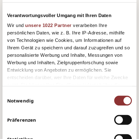
Vor- und Nachname
Verantwortungsvoller Umgang mit Ihren Daten
Wir und
unsere 1022 Partner
verarbeiten Ihre
persönlichen Daten, wie z. B. Ihre IP-Adresse, mithilfe
E-Mail
von Technologien wie Cookies, um Informationen auf
Ihrem Gerät zu speichern und darauf zuzugreifen und so
personalisierte Werbung und Inhalte, Messungen von
Bestellte Artikel / Leistung
Werbung und Inhalten, Zielgruppenforschung sowie
Entwicklung von Angeboten zu ermöglichen. Sie
entscheiden darüber, wer Ihre Daten für welche Zwecke
nutzt. Sie können Ihre Einwilligung jederzeit über die
Kundennummer
Cookie-Erklärung oder durch Klicken auf das Privacy
Einwilligungsauswahl
Trigger Symbol ändern oder widerrufen
Notwendig
Bestell-/Vertragsnummer
Wenn Sie es erlauben, würden wir auch gerne:
Präferenzen
Informationen über Ihre geografische Lage erfassen,
welche bis auf einige Meter genau sein können
Ihr Gerät durch aktives Scannen nach bestimmten