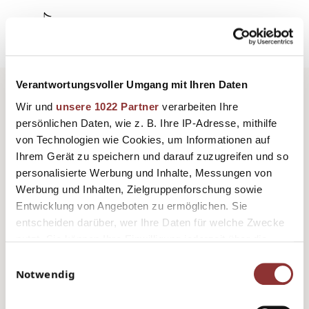
DE
Verantwortungsvoller Umgang mit Ihren Daten
Wir und
unsere 1022 Partner
verarbeiten Ihre
ANMELDEN
persönlichen Daten, wie z. B. Ihre IP-Adresse, mithilfe
von Technologien wie Cookies, um Informationen auf
Ihrem Gerät zu speichern und darauf zuzugreifen und so
E-Mail
personalisierte Werbung und Inhalte, Messungen von
Werbung und Inhalten, Zielgruppenforschung sowie
Entwicklung von Angeboten zu ermöglichen. Sie
entscheiden darüber, wer Ihre Daten für welche Zwecke
Passwort
nutzt. Sie können Ihre Einwilligung jederzeit über die
Cookie-Erklärung oder durch Klicken auf das Privacy
Einwilligungsauswahl
Trigger Symbol ändern oder widerrufen
Notwendig
Eingeloggt bleiben
Wenn Sie es erlauben, würden wir auch gerne: